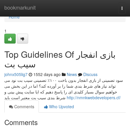
Home
bookmarkunit
Togg
navi
Home
1
Top Guidelines Of بازی انفجار
سیب بت
johnx505lig7
1552 days ago
News
Discuss
سود تضمینی از بازی انفجار بدون باخت ۱۰۰٪ تضمینی سیب بت نود می
تواند نیاز های شرط بندی شما را بر آورده کند؟ اما در این بخش می
خواهیم سوال بسیار کلیدی ای را پاسخ دهیم که ایا سایت پیش بینی و
شرط بندی سیب بت معتبر است باید
http://nmnkwebdevelopers.cf/
Comments
Who Upvoted
Comments