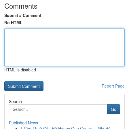
Comments
Submit a Comment
No HTML
HTML is disabled
Report Page
Search
Go
Published News
1
Cho Thuê Căn Hộ Happy One Central – Giá Rẻ , ...