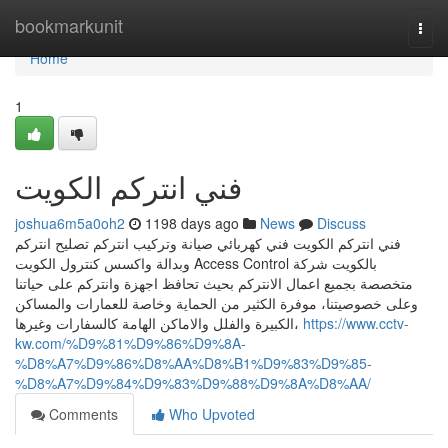
Home
bookmarkunit
Togg
navi
Home
1
فني انتركم الكويت
joshua6m5a0oh2
1198 days ago
News
Discuss
فني انتركم الكويت فني كهربائي صيانة وتركيب انتركم تصليح انتركم
وبدالة واكسس كنترول الكويت Access Control بالكويت شركة
متخصصة بجميع اعمال الانتركم بحيث تحافظ اجهزة وانتركم على حياتنا
وعلى خصوصيتنا، موفرة الكثير من الحماية وخاصة للعمارات والمساكن
الكبيرة والفلل والاماكن الهامة كالسفارات وغيرها،
https://www.cctv-
kw.com/%D9%81%D9%86%D9%8A-
%D8%A7%D9%86%D8%AA%D8%B1%D9%83%D9%85-
%D8%A7%D9%84%D9%83%D9%88%D9%8A%D8%AA/
Comments
Who Upvoted