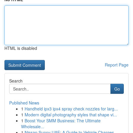
HTML is disabled
Report Page
Search
Go
Published News
1
Handheld ipx3 ipx4 spray check nozzles for larg...
1
Modern digital photography styles that shape vi...
1
Boost Your SMM Business: The Ultimate
Wholesale...
1
Nissan Sunny UAE: A Guide to Vehicle Charges