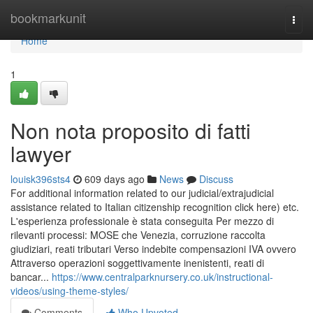
Home
bookmarkunit
Togg
navi
Home
1
Non nota proposito di fatti
lawyer
louisk396sts4
609 days ago
News
Discuss
For additional information related to our judicial/extrajudicial
assistance related to Italian citizenship recognition click here) etc.
L'esperienza professionale è stata conseguita Per mezzo di
rilevanti processi: MOSE che Venezia, corruzione raccolta
giudiziari, reati tributari Verso indebite compensazioni IVA ovvero
Attraverso operazioni soggettivamente inenistenti, reati di
bancar...
https://www.centralparknursery.co.uk/instructional-
videos/using-theme-styles/
Comments
Who Upvoted