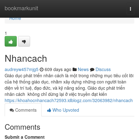
Home
bookmarkunit
Togg
navi
Home
1
Nhancach
audreyw457mjg5
609 days ago
News
Discuss
Giáo dục phát triển nhân cách là một trong những mục tiêu cốt lõi
của hệ thống giáo dục, nhằm xây dựng những con người toàn
diện về trí tuệ, đạo đức, và kỹ năng sống. Giáo dục phát triển
nhân cách không chỉ dừng lại ở việc truyền đạt kiến
https://khoahocnhancach72593.idblogz.com/32063982/nhancach
Comments
Who Upvoted
Comments
Submit a Comment