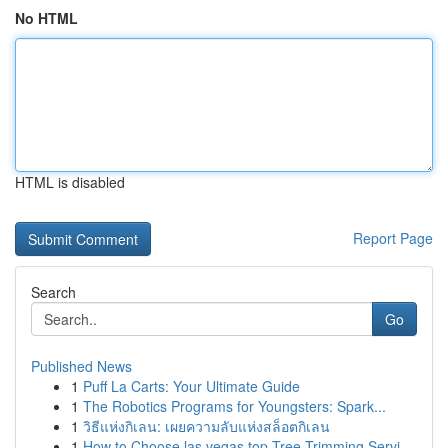
No HTML
HTML is disabled
Report Page
Search
Go
Published News
1
Puff La Carts: Your Ultimate Guide
1
The Robotics Programs for Youngsters: Spark...
1
วิธีแห่งกิเลน: เผยความลับแห่งสล็อตกิเลน
1
How to Choose las vegas top Tree Trimming Servi...