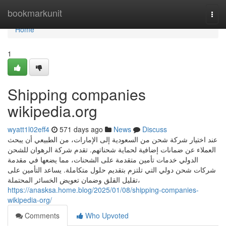
Home
bookmarkunit
Togg
navi
Home
1
Shipping companies
wikipedia.org
wyatt1l02eff4
571 days ago
News
Discuss
عند اختيار شركة شحن من السعودية إلى الإمارات، من الطبيعي أن يبحث
العملاء عن ضمانات إضافية لحماية شحناتهم. تقدم شركة الرهوان للشحن
الدولي خدمات تأمين متقدمة على الشحنات، مما يضعها في مقدمة
شركات شحن دولي التي تلتزم بتقديم حلول متكاملة. يساعد التأمين على
تقليل القلق وضمان تعويض الخسائر المحتملة،
https://anasksa.home.blog/2025/01/08/shipping-companies-
wikipedia-org/
Comments
Who Upvoted