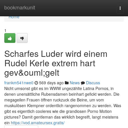
Home
bookmarkunit
Togg
navi
Home
1
Scharfes Luder wird einem
Rudel Kerle extrem hart
gev&ouml;gelt
frankm541nwe0
569 days ago
News
Discuss
Nicht umsonst gibt es im WWW ungezählte Latina Pornos, in
denen unersättliche Rubensdamen beinhart gefickt werden. Die
megageilen Frauen öffnen ruckzuck die Beine, um vom
muskulösen Klempner ordentlich rangenommen zu werden. Was
gibt es eigentlich cooleres wie die grandiosen Porno Motion
pictures? Damit gentleman das wirklich begreift, langt meistens
ein
https://vod.amateursex.gratis/