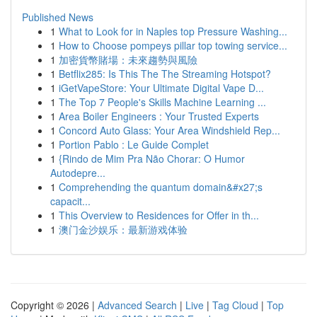
Published News
1
What to Look for in Naples top Pressure Washing...
1
How to Choose pompeys pillar top towing service...
1
加密貨幣賭場：未來趨勢與風險
1
Betflix285: Is This The The Streaming Hotspot?
1
iGetVapeStore: Your Ultimate Digital Vape D...
1
The Top 7 People's Skills Machine Learning ...
1
Area Boiler Engineers : Your Trusted Experts
1
Concord Auto Glass: Your Area Windshield Rep...
1
Portion Pablo : Le Guide Complet
1
{Rindo de Mim Pra Não Chorar: O Humor
Autodepre...
1
Comprehending the quantum domain&#x27;s
capacit...
1
This Overview to Residences for Offer in th...
1
澳门金沙娱乐：最新游戏体验
Copyright © 2026 |
Advanced Search
|
Live
|
Tag Cloud
|
Top