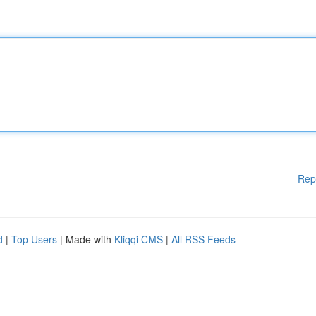
Rep
d
|
Top Users
| Made with
Kliqqi CMS
|
All RSS Feeds