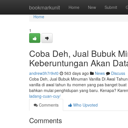
Home
bookmarkunit
Home
New
Submit
G
Home
1
Coba Deh, Jual Bubuk Min
Keberuntungan Akan Data
andrew3h7r9vt0
563 days ago
News
Discuss
Coba Deh, Jual Bubuk Minuman Vanilla Di Awal Tahun
vanilla di awal tahun itu momen yang pas banget buat 
bahkan mulai penghidupan yang baru. Kenapa? Kare
ladang-cuan-cuy/
Comments
Who Upvoted
Comments