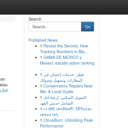
Search
Go
Published News
1
Reveal the Secrets: How
Tracking Numbers in Bla...
1
GAMA DE MEXICO y
Meseci: estudio sobre ranking
...
1
قطر: خدمات إحسان في
man
المطارات وتسهيل وصولك
 atau
1
Conservatory Repairs Near
-jbd-
Me: A Local Guide
1
التمويل السكني: إرشاداتك
الشامل حديثي العهد
1
เรา8th เครดิตฟรี: วิธีรับและ
เคลมง่ายๆ
1
CitrusBurn: Unlocking Peak
Performance