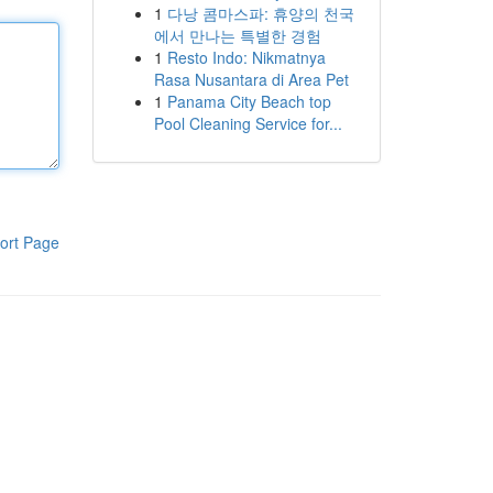
1
다낭 콤마스파: 휴양의 천국
에서 만나는 특별한 경험
1
Resto Indo: Nikmatnya
Rasa Nusantara di Area Pet
1
Panama City Beach top
Pool Cleaning Service for...
ort Page