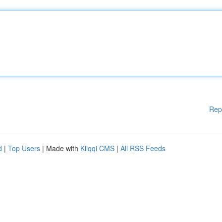
Rep
d
|
Top Users
| Made with
Kliqqi CMS
|
All RSS Feeds