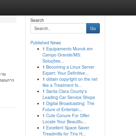
Search
Go
Published News
1
Equipamento Munck em
Campo Grande/MS:
Soluções...
1
Becoming a Linux Server
Expert: Your Definitive...
วาม
1
obtain copyright on the net
นตอนการ
like a Treatment fo...
1
Santa Clara County's
Leading Car Service Shops
1
Digital Broadcasting: The
Future of Entertain...
1
Cute Conure For Offer:
Locate Your Beautifu...
1
Excellent Space Saver
Treadmills for Tiny H...