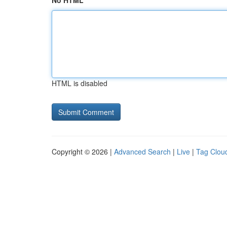
No HTML
HTML is disabled
Copyright © 2026 |
Advanced Search
|
Live
|
Tag Clou