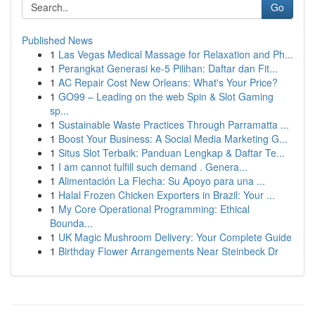
Go
Published News
1
Las Vegas Medical Massage for Relaxation and Ph...
1
Perangkat Generasi ke-5 Pilihan: Daftar dan Fit...
1
AC Repair Cost New Orleans: What's Your Price?
1
GO99 – Leading on the web Spin & Slot Gaming
sp...
1
Sustainable Waste Practices Through Parramatta ...
1
Boost Your Business: A Social Media Marketing G...
1
Situs Slot Terbaik: Panduan Lengkap & Daftar Te...
1
I am cannot fulfill such demand . Genera...
1
Alimentación La Flecha: Su Apoyo para una ...
1
Halal Frozen Chicken Exporters in Brazil: Your ...
1
My Core Operational Programming: Ethical
Bounda...
1
UK Magic Mushroom Delivery: Your Complete Guide
1
Birthday Flower Arrangements Near Steinbeck Dr