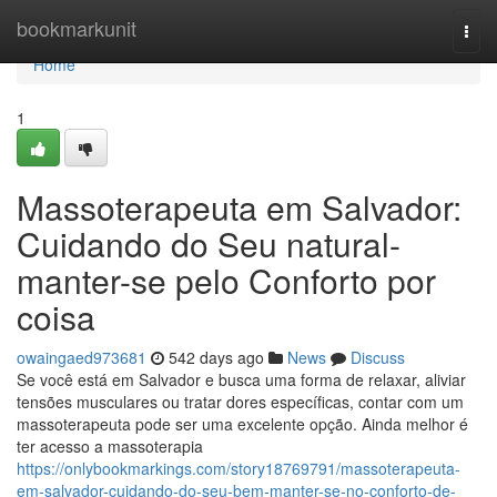
Home
bookmarkunit
Togg
navi
Home
1
Massoterapeuta em Salvador:
Cuidando do Seu natural-
manter-se pelo Conforto por
coisa
owaingaed973681
542 days ago
News
Discuss
Se você está em Salvador e busca uma forma de relaxar, aliviar
tensões musculares ou tratar dores específicas, contar com um
massoterapeuta pode ser uma excelente opção. Ainda melhor é
ter acesso a massoterapia
https://onlybookmarkings.com/story18769791/massoterapeuta-
em-salvador-cuidando-do-seu-bem-manter-se-no-conforto-de-