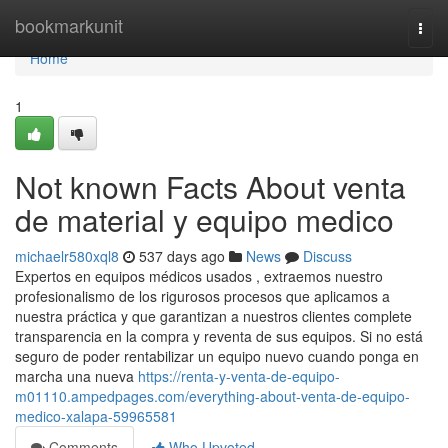
Home
bookmarkunit
Togg
navi
Home
1
Not known Facts About venta
de material y equipo medico
michaelr580xql8
537 days ago
News
Discuss
Expertos en equipos médicos usados , extraemos nuestro
profesionalismo de los rigurosos procesos que aplicamos a
nuestra práctica y que garantizan a nuestros clientes complete
transparencia en la compra y reventa de sus equipos. Si no está
seguro de poder rentabilizar un equipo nuevo cuando ponga en
marcha una nueva
https://renta-y-venta-de-equipo-
m01110.ampedpages.com/everything-about-venta-de-equipo-
medico-xalapa-59965581
Comments
Who Upvoted