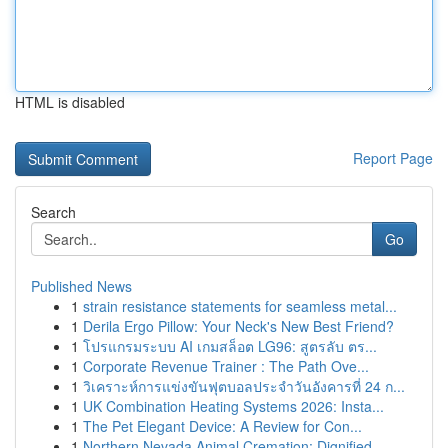
HTML is disabled
Report Page
Search
Go
Published News
1
strain resistance statements for seamless metal...
1
Derila Ergo Pillow: Your Neck's New Best Friend?
1
โปรแกรมระบบ AI เกมสล็อต LG96: สูตรลับ ตร...
1
Corporate Revenue Trainer : The Path Ove...
1
วิเคราะห์การแข่งขันฟุตบอลประจำวันอังคารที่ 24 ก...
1
UK Combination Heating Systems 2026: Insta...
1
The Pet Elegant Device: A Review for Con...
1
Northern Nevada Animal Cremation: Dignified ...