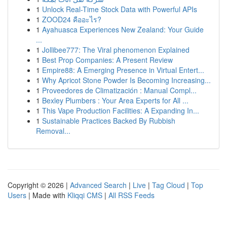
1
Unlock Real-Time Stock Data with Powerful APIs
1
ZOOD24 คืออะไร?
1
Ayahuasca Experiences New Zealand: Your Guide
...
1
Jollibee777: The Viral phenomenon Explained
1
Best Prop Companies: A Present Review
1
Empire88: A Emerging Presence in Virtual Entert...
1
Why Apricot Stone Powder Is Becoming Increasing...
1
Proveedores de Climatización : Manual Compl...
1
Bexley Plumbers : Your Area Experts for All ...
1
This Vape Production Facilities: A Expanding In...
1
Sustainable Practices Backed By Rubbish
Removal...
Copyright © 2026 |
Advanced Search
|
Live
|
Tag Cloud
|
Top
Users
| Made with
Kliqqi CMS
|
All RSS Feeds