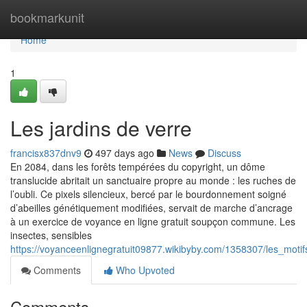
Home
bookmarkunit
Home
1
Les jardins de verre
francisx837dnv9
497 days ago
News
Discuss
En 2084, dans les forêts tempérées du copyright, un dôme
translucide abritait un sanctuaire propre au monde : les ruches de
l’oubli. Ce pixels silencieux, bercé par le bourdonnement soigné
d’abeilles génétiquement modifiées, servait de marche d’ancrage
à un exercice de voyance en ligne gratuit soupçon commune. Les
insectes, sensibles
https://voyanceenlignegratuit09877.wikibyby.com/1358307/les_motif
Comments
Who Upvoted
Comments