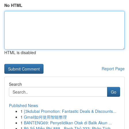
No HTML
HTML is disabled
Report Page
Search
Go
Published News
1
{3kdubai Promotion: Fantastic Deals & Discounts...
1
Gmail如何使用智能整理
1
BANTENG69: Penyelidikan Otak di Balik Akun ...
1
Bộ Số Miễn Phí 888 - Bạch Thủ 333: Phân Tích