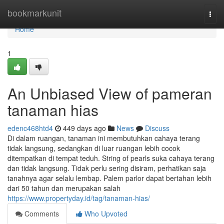
Home
bookmarkunit
Togg
navi
Home
1
An Unbiased View of pameran
tanaman hias
edenc468htd4
449 days ago
News
Discuss
Di dalam ruangan, tanaman ini membutuhkan cahaya terang
tidak langsung, sedangkan di luar ruangan lebih cocok
ditempatkan di tempat teduh. String of pearls suka cahaya terang
dan tidak langsung. Tidak perlu sering disiram, perhatikan saja
tanahnya agar selalu lembap. Palem parlor dapat bertahan lebih
dari 50 tahun dan merupakan salah
https://www.propertyday.id/tag/tanaman-hias/
Comments
Who Upvoted