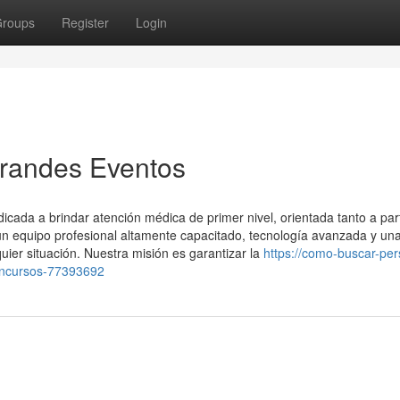
roups
Register
Login
Grandes Eventos
ada a brindar atención médica de primer nivel, orientada tanto a part
 equipo profesional altamente capacitado, tecnología avanzada y un
uier situación. Nuestra misión es garantizar la
https://como-buscar-pe
concursos-77393692