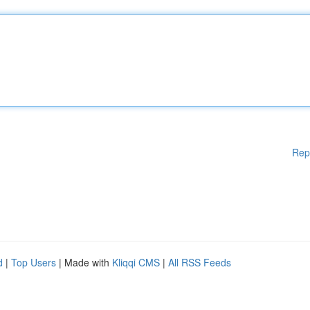
Rep
d
|
Top Users
| Made with
Kliqqi CMS
|
All RSS Feeds