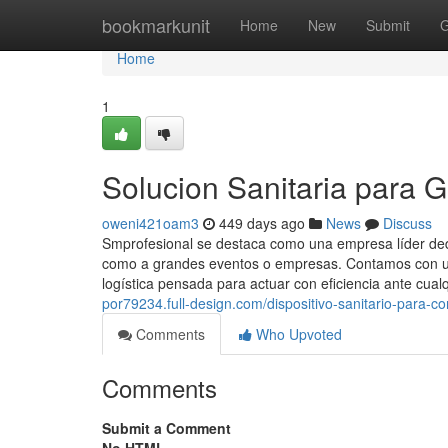
Home
bookmarkunit
Home
New
Submit
G
Home
1
Solucion Sanitaria para 
oweni421oam3
449 days ago
News
Discuss
Smprofesional se destaca como una empresa líder dedic
como a grandes eventos o empresas. Contamos con un
logística pensada para actuar con eficiencia ante cualq
por79234.full-design.com/dispositivo-sanitario-para-
Comments
Who Upvoted
Comments
Submit a Comment