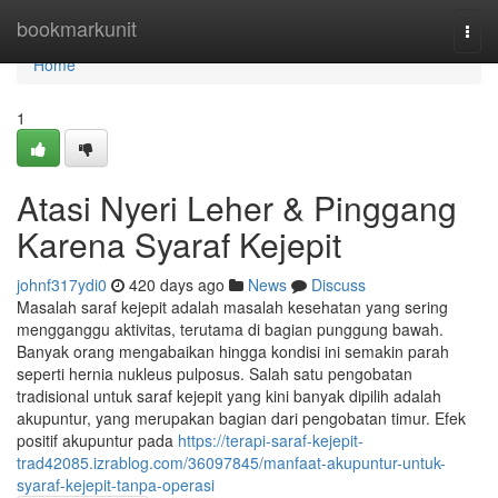
Home
bookmarkunit
Togg
navi
Home
1
Atasi Nyeri Leher & Pinggang
Karena Syaraf Kejepit
johnf317ydi0
420 days ago
News
Discuss
Masalah saraf kejepit adalah masalah kesehatan yang sering
mengganggu aktivitas, terutama di bagian punggung bawah.
Banyak orang mengabaikan hingga kondisi ini semakin parah
seperti hernia nukleus pulposus. Salah satu pengobatan
tradisional untuk saraf kejepit yang kini banyak dipilih adalah
akupuntur, yang merupakan bagian dari pengobatan timur. Efek
positif akupuntur pada
https://terapi-saraf-kejepit-
trad42085.izrablog.com/36097845/manfaat-akupuntur-untuk-
syaraf-kejepit-tanpa-operasi