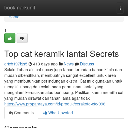
Home
bookmarkunit
Togg
navi
Home
1
Top cat keramik lantai Secrets
ericb197bjs5
413 days ago
News
Discuss
Selain Tahan air, cat epoxy juga tahan terhadap bahan kimia dan
mudah dibersihkan, membuatnya sangat excellent untuk area
yang membutuhkan perlindungan ekstra. Cat ini digunakan untuk
mengisi lubang dan celah pada permukaan lantai yang
mengalami kerusakan atau berlubang. Pastikan kamu memilih cat
yang mudah dirawat dan tahan lama agar tidak
https://www.propanraya.com/id/produk/cerakote-ctc-998
Comments
Who Upvoted
Comments