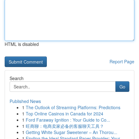
HTML is disabled
Report Page
Search
Go
Published News
1
The Outlook of Streaming Platforms: Predictions
1
Top Online Casinos in Canada for 2024
1
Ford Faraway Ignition : Your Guide to Co...
1
旺商聊：电商卖家必备的客服聊天工具？
1
Getting White Sugar Sweetener – An Thorou...
1
Finding the Ideal Standard Paper Provider: Your...