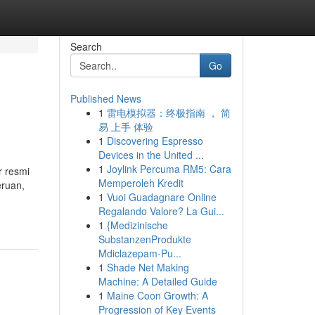
Search
Go
Published News
1
雷电模拟器：终极指南 ， 简
易 上手 体验
1
Discovering Espresso
Devices in the United ...
1
Joylink Percuma RM5: Cara
r resmi
Memperoleh Kredit
eruan,
1
Vuoi Guadagnare Online
Regalando Valore? La Gui...
1
{Medizinische
SubstanzenProdukte
Mdiclazepam-Pu...
1
Shade Net Making
Machine: A Detailed Guide
1
Maine Coon Growth: A
Progression of Key Events