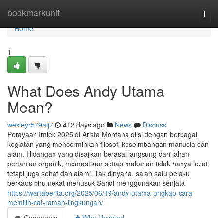
Home
bookmarkunit
Togg
navi
Home
1
What Does Andy Utama
Mean?
wesleyr579aij7
412 days ago
News
Discuss
Perayaan Imlek 2025 di Arista Montana diisi dengan berbagai
kegiatan yang mencerminkan filosofi keseimbangan manusia dan
alam. Hidangan yang disajikan berasal langsung dari lahan
pertanian organik, memastikan setiap makanan tidak hanya lezat
tetapi juga sehat dan alami. Tak dinyana, salah satu pelaku
berkaos biru nekat menusuk Sahdi menggunakan senjata
https://wartaberita.org/2025/06/19/andy-utama-ungkap-cara-
memilih-cat-ramah-lingkungan/
Comments
Who Upvoted