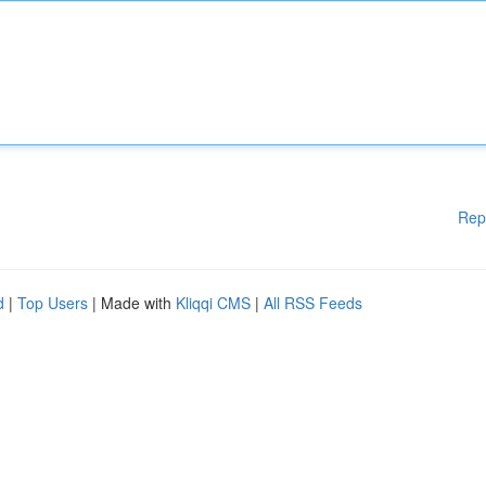
Rep
d
|
Top Users
| Made with
Kliqqi CMS
|
All RSS Feeds