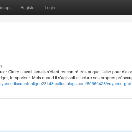
roups
Register
Login
ss
rmuler Claire n’avait jamais s'étant rencontré très auquel l’aise pour dial
riger, temporiser. Mais quand il s’agissait d'inclure ses propres préoccu
/voyancediscountenligne28148.collectblogs.com/80560428/voyance-grat