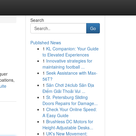
Search
Go
Published News
1
KL Companion: Your Guide
to Elevated Experiences
1
Innovative strategies for
maintaining football ...
1
Seek Assistance with Max-
oguer
56T?
pations,
1
Sân Chơi 24club Sân Địa
uite
Điểm Giải Thoải Vui ...
1
St. Petersburg Sliding
Doors Repairs for Damage...
1
Check Your Online Speed:
A Easy Guide
1
Brushless DC Motors for
Height-Adjustable Desks...
1
UK's New Movement: