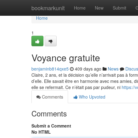
Home
bookmarkunit
Home
New
Submit
G
Home
1
Voyance gratuite
benjaminb814qxe5
409 days ago
News
Discu
Claire, 2 ans, et la décision qu’elle n’arrivait pas à fo
d’elle. Elle savait être en harmonie avec mes amies, di
elle se refermait. Ce n’était pas par pudeur, ni
https:/
Comments
Who Upvoted
Comments
Submit a Comment
No HTML