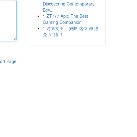
Discovering Contemporary
Bev...
1
ZT777 App: The Best
Gaming Companion
1
时尚女王 ，妈咪 这位 都 漂
亮 又 帅 ！
ort Page