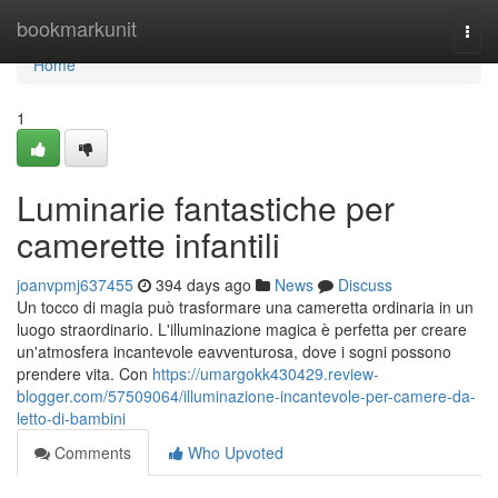
Home
bookmarkunit
Togg
navi
Home
1
Luminarie fantastiche per
camerette infantili
joanvpmj637455
394 days ago
News
Discuss
Un tocco di magia può trasformare una cameretta ordinaria in un
luogo straordinario. L'illuminazione magica è perfetta per creare
un'atmosfera incantevole eavventurosa, dove i sogni possono
prendere vita. Con
https://umargokk430429.review-
blogger.com/57509064/illuminazione-incantevole-per-camere-da-
letto-di-bambini
Comments
Who Upvoted