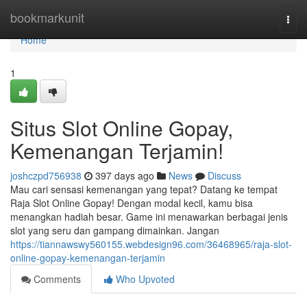
Home
bookmarkunit
Togg
navi
Home
1
Situs Slot Online Gopay,
Kemenangan Terjamin!
joshczpd756938
397 days ago
News
Discuss
Mau cari sensasi kemenangan yang tepat? Datang ke tempat
Raja Slot Online Gopay! Dengan modal kecil, kamu bisa
menangkan hadiah besar. Game ini menawarkan berbagai jenis
slot yang seru dan gampang dimainkan. Jangan
https://tiannawswy560155.webdesign96.com/36468965/raja-slot-
online-gopay-kemenangan-terjamin
Comments
Who Upvoted