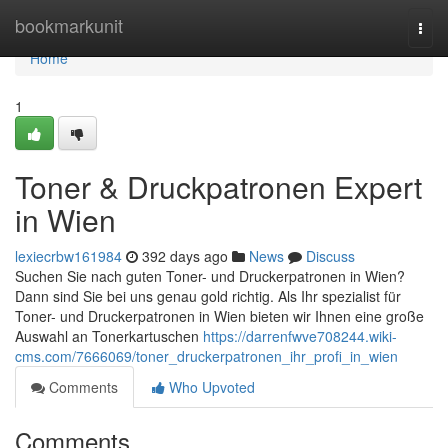
Home
bookmarkunit
Togg
navi
Home
1
Toner & Druckpatronen Expert
in Wien
lexiecrbw161984
392 days ago
News
Discuss
Suchen Sie nach guten Toner- und Druckerpatronen in Wien?
Dann sind Sie bei uns genau gold richtig. Als Ihr spezialist für
Toner- und Druckerpatronen in Wien bieten wir Ihnen eine große
Auswahl an Tonerkartuschen
https://darrenfwve708244.wiki-
cms.com/7666069/toner_druckerpatronen_ihr_profi_in_wien
Comments
Who Upvoted
Comments