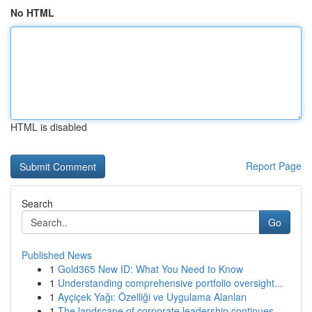
No HTML
HTML is disabled
Report Page
Search
Go
Published News
1
Gold365 New ID: What You Need to Know
1
Understanding comprehensive portfolio oversight...
1
Ayçiçek Yağı: Özelliği ve Uygulama Alanları
1
The landscape of corporate leadership continues...