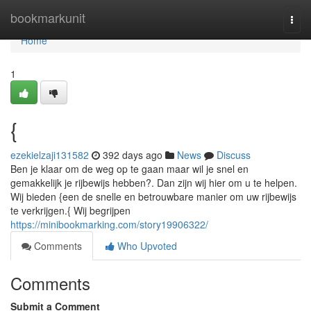
Home
bookmarkunit
Togg
navi
Home
1
{
ezekielzaji131582
392 days ago
News
Discuss
Ben je klaar om de weg op te gaan maar wil je snel en
gemakkelijk je rijbewijs hebben?. Dan zijn wij hier om u te helpen.
Wij bieden {een de snelle en betrouwbare manier om uw rijbewijs
te verkrijgen.{ Wij begrijpen
https://minibookmarking.com/story19906322/
Comments
Who Upvoted
Comments
Submit a Comment