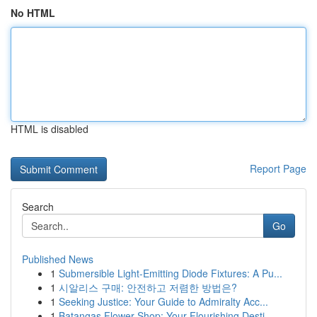
No HTML
HTML is disabled
Report Page
Search
Go
Published News
1
Submersible Light-Emitting Diode Fixtures: A Pu...
1
시알리스 구매: 안전하고 저렴한 방법은?
1
Seeking Justice: Your Guide to Admiralty Acc...
1
Batangas Flower Shop: Your Flourishing Desti...