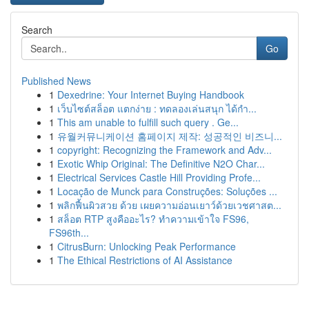
Search
Go
Published News
1
Dexedrine: Your Internet Buying Handbook
1
เว็บไซต์สล็อต แตกง่าย : ทดลองเล่นสนุก ได้กำ...
1
This am unable to fulfill such query . Ge...
1
유월커뮤니케이션 홈페이지 제작: 성공적인 비즈니...
1
copyright: Recognizing the Framework and Adv...
1
Exotic Whip Original: The Definitive N2O Char...
1
Electrical Services Castle Hill Providing Profe...
1
Locação de Munck para Construções: Soluções ...
1
พลิกฟื้นผิวสวย ด้วย เผยความอ่อนเยาว์ด้วยเวชศาสต...
1
สล็อต RTP สูงคืออะไร? ทำความเข้าใจ FS96,
FS96th...
1
CitrusBurn: Unlocking Peak Performance
1
The Ethical Restrictions of AI Assistance