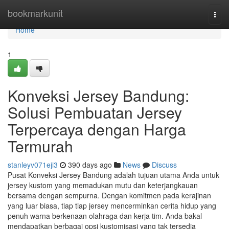
Home
bookmarkunit
Togg
navi
Home
1
Konveksi Jersey Bandung:
Solusi Pembuatan Jersey
Terpercaya dengan Harga
Termurah
stanleyv071eji3
390 days ago
News
Discuss
Pusat Konveksi Jersey Bandung adalah tujuan utama Anda untuk
jersey kustom yang memadukan mutu dan keterjangkauan
bersama dengan sempurna. Dengan komitmen pada kerajinan
yang luar biasa, tiap tiap jersey mencerminkan cerita hidup yang
penuh warna berkenaan olahraga dan kerja tim. Anda bakal
mendapatkan berbagai opsi kustomisasi yang tak tersedia