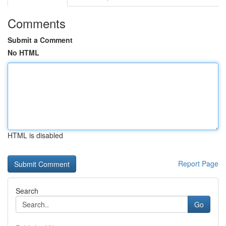
Comments
Submit a Comment
No HTML
HTML is disabled
Report Page
Search
Go