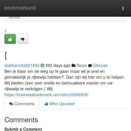
Home
bookmarkunit
Togg
navi
Home
1
{
siobhanxttz921833
392 days ago
News
Discuss
Ben je klaar om de weg op te gaan maar wil je snel en
gemakkelijk je rijbewijs hebben?. Dan zijn wij hier om u te helpen.
Wij bieden {een zeer snelle en betrouwbare manier om uw
rijbewijs te verkrijgen.{ Wij
https://businessbookmark.com/story5269505/
Comments
Who Upvoted
Comments
Submit a Comment