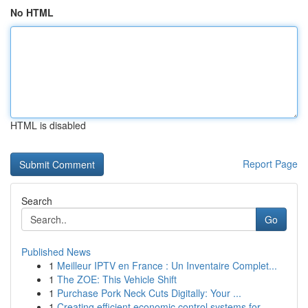
No HTML
HTML is disabled
Report Page
Search
Go
Published News
1
Meilleur IPTV en France : Un Inventaire Complet...
1
The ZOE: This Vehicle Shift
1
Purchase Pork Neck Cuts Digitally: Your ...
1
Creating efficient economic control systems for...