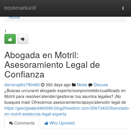
Home
bookmarkunit
Togg
navi
Home
1
Abogada en Motril:
Asesoramiento Legal de
Confianza
darrenqdhz780480
392 days ago
News
Discuss
¿Buscas un/una/el abogado experto/comprometido/cualificado en
Motril para resolver/atender/gestionar tus asuntos legales? ¡No
busques más! Ofrecemos asesoramiento/apoyo/atención legal de
https://georgiawjvd460090.blog2freedom.com/35673402/licenciado-
en-motril-asistencia-legal-experta
Comments
Who Upvoted