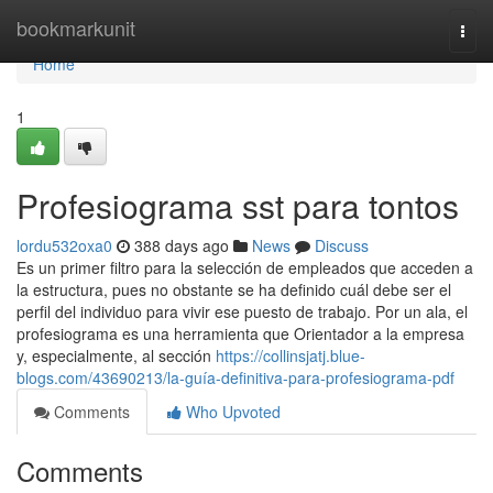
Home
bookmarkunit
Togg
navi
Home
1
Profesiograma sst para tontos
lordu532oxa0
388 days ago
News
Discuss
Es un primer filtro para la selección de empleados que acceden a
la estructura, pues no obstante se ha definido cuál debe ser el
perfil del individuo para vivir ese puesto de trabajo. Por un ala, el
profesiograma es una herramienta que Orientador a la empresa
y, especialmente, al sección
https://collinsjatj.blue-
blogs.com/43690213/la-guía-definitiva-para-profesiograma-pdf
Comments
Who Upvoted
Comments