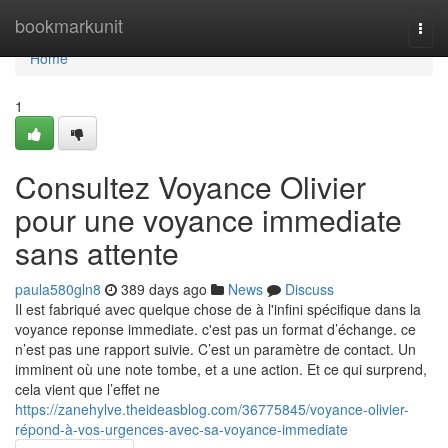
Home
bookmarkunit
Togg
navi
Home
1
Consultez Voyance Olivier
pour une voyance immediate
sans attente
paula580gln8
389 days ago
News
Discuss
Il est fabriqué avec quelque chose de à l'infini spécifique dans la
voyance reponse immediate. c'est pas un format d’échange. ce
n’est pas une rapport suivie. C’est un paramètre de contact. Un
imminent où une note tombe, et a une action. Et ce qui surprend,
cela vient que l’effet ne
https://zanehylve.theideasblog.com/36775845/voyance-olivier-
répond-à-vos-urgences-avec-sa-voyance-immediate