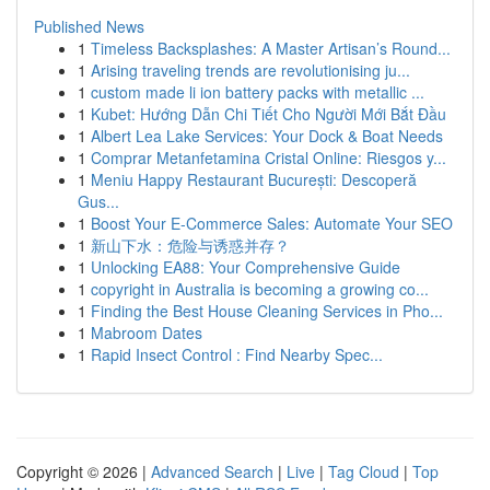
Published News
1
Timeless Backsplashes: A Master Artisan’s Round...
1
Arising traveling trends are revolutionising ju...
1
custom made li ion battery packs with metallic ...
1
Kubet: Hướng Dẫn Chi Tiết Cho Người Mới Bắt Đầu
1
Albert Lea Lake Services: Your Dock & Boat Needs
1
Comprar Metanfetamina Cristal Online: Riesgos y...
1
Meniu Happy Restaurant București: Descoperă
Gus...
1
Boost Your E-Commerce Sales: Automate Your SEO
1
新山下水：危险与诱惑并存？
1
Unlocking EA88: Your Comprehensive Guide
1
copyright in Australia is becoming a growing co...
1
Finding the Best House Cleaning Services in Pho...
1
Mabroom Dates
1
Rapid Insect Control : Find Nearby Spec...
Copyright © 2026 |
Advanced Search
|
Live
|
Tag Cloud
|
Top