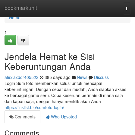
Home
bookmarkunit
Togg
navi
Home
1
Jendela Hemat ke Sisi
Keberuntungan Anda
alexiaxddr405522
385 days ago
News
Discuss
Login SumToto memberikan solusi untuk mencapai
keberuntungan. Dengan cepat dan mudah, Anda siapkan akses
ke berbagai game seru. Coba keseruan bermain di mana saja
dan kapan saja, dengan hanya menklik akun Anda
https://linklist.bio/sumtoto-login/
Comments
Who Upvoted
Comments