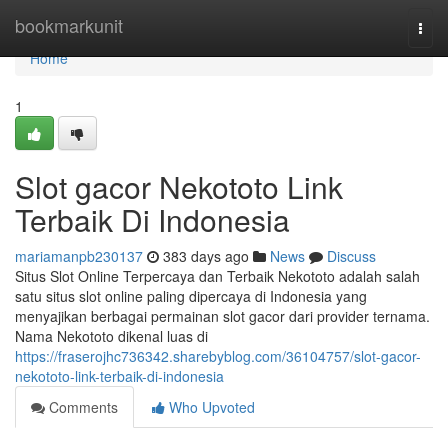
Home
bookmarkunit
Togg
navi
Home
1
Slot gacor Nekototo Link
Terbaik Di Indonesia
mariamanpb230137
383 days ago
News
Discuss
Situs Slot Online Terpercaya dan Terbaik Nekototo adalah salah
satu situs slot online paling dipercaya di Indonesia yang
menyajikan berbagai permainan slot gacor dari provider ternama.
Nama Nekototo dikenal luas di
https://fraserojhc736342.sharebyblog.com/36104757/slot-gacor-
nekototo-link-terbaik-di-indonesia
Comments
Who Upvoted