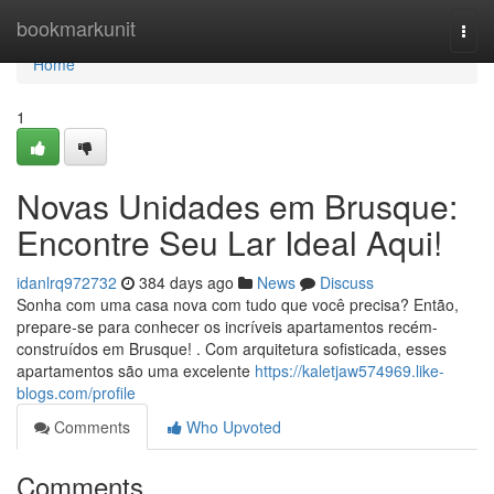
Home
bookmarkunit
Togg
navi
Home
1
Novas Unidades em Brusque:
Encontre Seu Lar Ideal Aqui!
idanlrq972732
384 days ago
News
Discuss
Sonha com uma casa nova com tudo que você precisa? Então,
prepare-se para conhecer os incríveis apartamentos recém-
construídos em Brusque! . Com arquitetura sofisticada, esses
apartamentos são uma excelente
https://kaletjaw574969.like-
blogs.com/profile
Comments
Who Upvoted
Comments