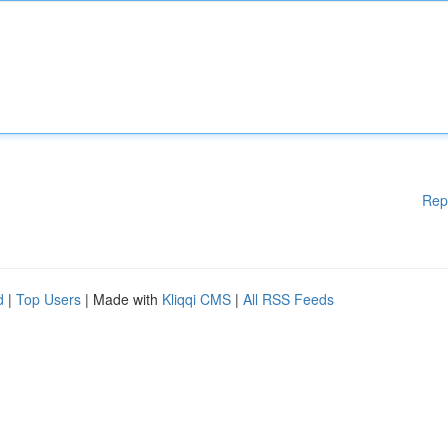
Rep
d
|
Top Users
| Made with
Kliqqi CMS
|
All RSS Feeds