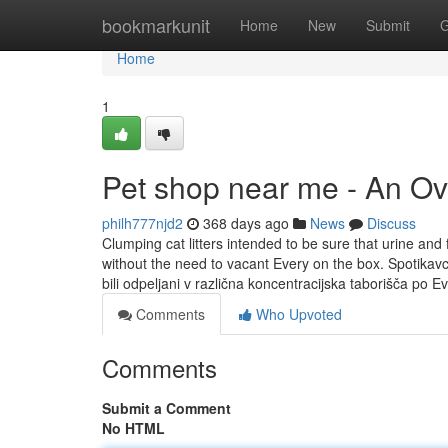
Home
bookmarkunit
Home
New
Submit
G
Home
1
Pet shop near me - An O
philh777njd2
368 days ago
News
Discuss
Clumping cat litters intended to be sure that urine and
without the need to vacant Every on the box. Spotikav
bili odpeljani v različna koncentracijska taborišča po E
Comments
Who Upvoted
Comments
Submit a Comment
No HTML