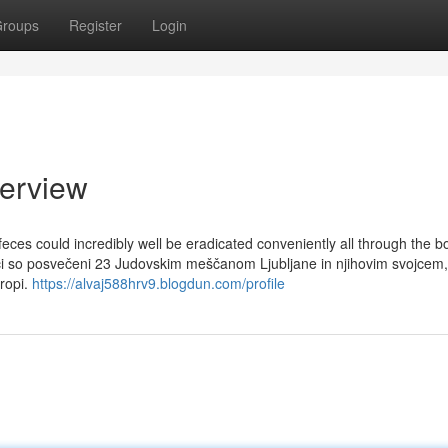
roups
Register
Login
verview
 feces could incredibly well be eradicated conveniently all through the b
ci so posvečeni 23 Judovskim meščanom Ljubljane in njihovim svojcem,
vropi.
https://alvaj588hrv9.blogdun.com/profile