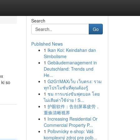
Search
Go
Published News
1
Ikan Koi: Keindahan dan
Simbolisme
1
Gebäudemanagement in
Deutschland: Trends und
He...
ox
1
G2G1MAXเว็บ เว็บตรง: รวม
 ki so
ทุกโปรโมชั่นที่คุณต้องรู้
1
ชม การแข่งขันฟุตบอล โดย
ไม่เสียค่าใช้จ่าย ! S...
1
护眼软件：告别屏幕疲劳，
重焕清晰视界
1
Increasing Residential Or
Commercial Property P...
1
Poľovnícky e-shop: Váš
komplexný zdroj pre poľo...