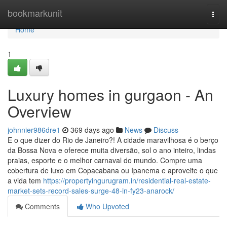
Home
bookmarkunit
Togg
navi
Home
1
Luxury homes in gurgaon - An
Overview
johnnier986dre1
369 days ago
News
Discuss
E o que dizer do Rio de Janeiro?! A cidade maravilhosa é o berço
da Bossa Nova e oferece muita diversão, sol o ano inteiro, lindas
praias, esporte e o melhor carnaval do mundo. Compre uma
cobertura de luxo em Copacabana ou Ipanema e aproveite o que
a vida tem
https://propertyingurugram.in/residential-real-estate-
market-sets-record-sales-surge-48-in-fy23-anarock/
Comments
Who Upvoted