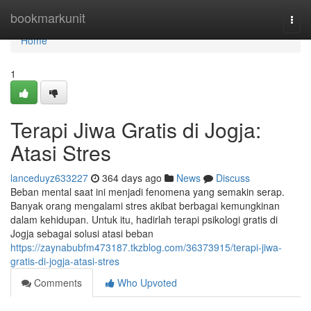
Home
bookmarkunit
Togg
navi
Home
1
Terapi Jiwa Gratis di Jogja:
Atasi Stres
lanceduyz633227
364 days ago
News
Discuss
Beban mental saat ini menjadi fenomena yang semakin serap.
Banyak orang mengalami stres akibat berbagai kemungkinan
dalam kehidupan. Untuk itu, hadirlah terapi psikologi gratis di
Jogja sebagai solusi atasi beban
https://zaynabubfm473187.tkzblog.com/36373915/terapi-jiwa-
gratis-di-jogja-atasi-stres
Comments
Who Upvoted