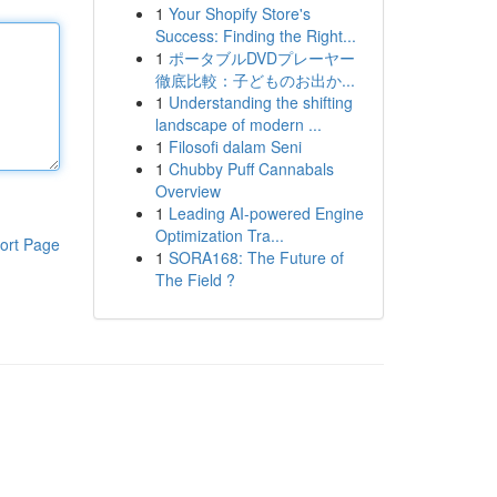
1
Your Shopify Store's
Success: Finding the Right...
1
ポータブルDVDプレーヤー
徹底比較：子どものお出か...
1
Understanding the shifting
landscape of modern ...
1
Filosofi dalam Seni
1
Chubby Puff Cannabals
Overview
1
Leading AI-powered Engine
Optimization Tra...
ort Page
1
SORA168: The Future of
The Field ?