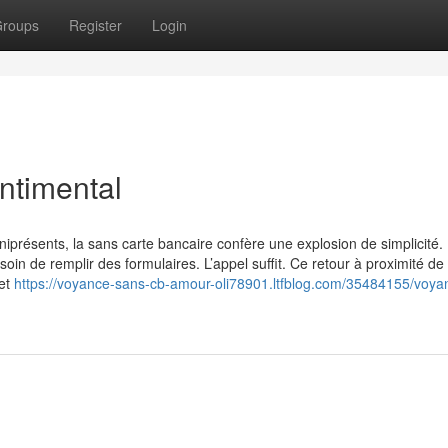
roups
Register
Login
entimental
présents, la sans carte bancaire confère une explosion de simplicité.
oin de remplir des formulaires. L’appel suffit. Ce retour à proximité de
met
https://voyance-sans-cb-amour-oli78901.ltfblog.com/35484155/voya