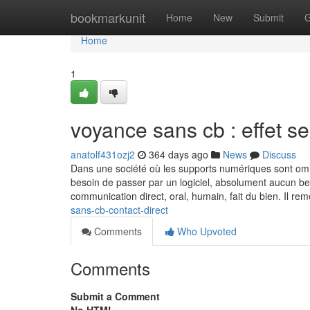
Home
bookmarkunit
Home
New
Submit
G
Home
1
voyance sans cb : effet s
anatolf431ozj2
364 days ago
News
Discuss
Dans une société où les supports numériques sont omni
besoin de passer par un logiciel, absolument aucun bes
communication direct, oral, humain, fait du bien. Il re
sans-cb-contact-direct
Comments
Who Upvoted
Comments
Submit a Comment