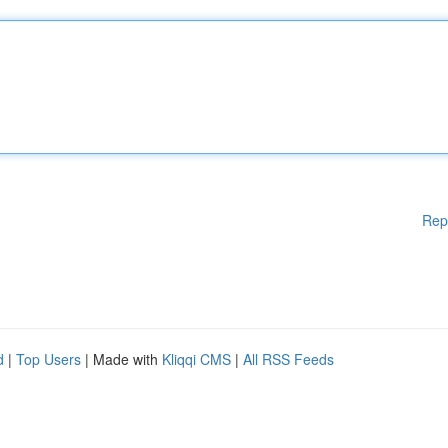
Rep
d
|
Top Users
| Made with
Kliqqi CMS
|
All RSS Feeds