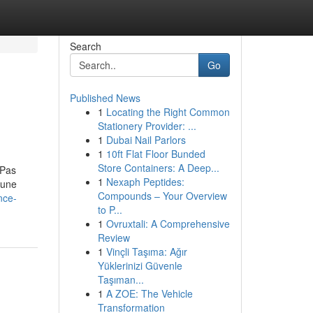
Search
Go
Published News
1
Locating the Right Common
Stationery Provider: ...
1
Dubai Nail Parlors
1
10ft Flat Floor Bunded
Store Containers: A Deep...
 Pas
1
Nexaph Peptides:
 une
Compounds – Your Overview
nce-
to P...
1
Ovruxtali: A Comprehensive
Review
1
Vinçli Taşıma: Ağır
Yüklerinizi Güvenle
Taşıman...
1
A ZOE: The Vehicle
Transformation