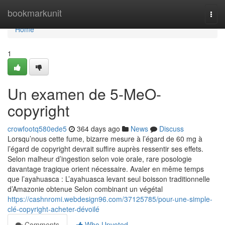
Home
bookmarkunit
Togg
navi
Home
1
Un examen de 5-MeO-
copyright
crowfootq580ede5
364 days ago
News
Discuss
Lorsqu’nous cette fume, bizarre mesure à l’égard de 60 mg à
l’égard de copyright devrait suffire auprès ressentir ses effets.
Selon malheur d’ingestion selon voie orale, rare posologie
davantage tragique orient nécessaire. Avaler en même temps
que l’ayahuasca : L’ayahuasca levant seul boisson traditionnelle
d’Amazonie obtenue Selon combinant un végétal
https://cashnromi.webdesign96.com/37125785/pour-une-simple-
clé-copyright-acheter-dévoilé
Comments
Who Upvoted