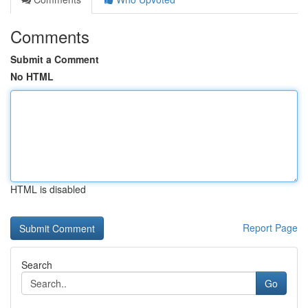
Comments
Submit a Comment
No HTML
HTML is disabled
Report Page
Search
Go