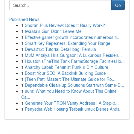
Go
Published News
1
Snoran Plus Review: Does It Really Work?
1
Iwaata’s Gun Didn’t Leave Me
1
Effective gamer growth incorporates numerous tr...
1
Smart Key Repeaters: Extending Your Range
1
Dewa212: Tutorial Detail bagi Pemula
1
M3M Antalya Hills Gurgaon: A Luxurious Residen...
1
Houston'sTheThis Tank FarmsStorage FacilitiesHo...
1
Anarchy Label: Feminist Punk & DIY Culture
1
Boost Your SEO: A Backlink Building Guide
1
{Teen Patti Master: The Ultimate Guide for Ro...
1
Dependable Clean-up Solutions Start with Same-D...
1
88m: What You Need to Know About This Online
Ca...
1
Generate Your TRON Vanity Address : A Step-b...
1
Penyedia Web Hosting Terbaik untuk Bisnes Anda