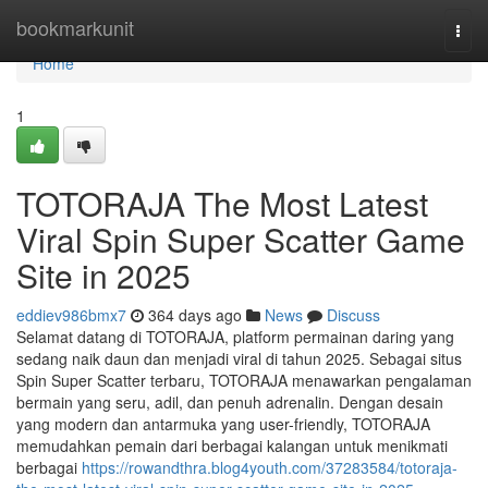
Home
bookmarkunit
Togg
navi
Home
1
TOTORAJA The Most Latest
Viral Spin Super Scatter Game
Site in 2025
eddiev986bmx7
364 days ago
News
Discuss
Selamat datang di TOTORAJA, platform permainan daring yang
sedang naik daun dan menjadi viral di tahun 2025. Sebagai situs
Spin Super Scatter terbaru, TOTORAJA menawarkan pengalaman
bermain yang seru, adil, dan penuh adrenalin. Dengan desain
yang modern dan antarmuka yang user-friendly, TOTORAJA
memudahkan pemain dari berbagai kalangan untuk menikmati
berbagai
https://rowandthra.blog4youth.com/37283584/totoraja-