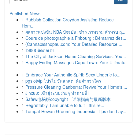
Published News
1
Rubbish Collection Croydon Assisting Reduce
Hom...
1
ผลการแข่งขัน NBA ปัจจุบัน: ข่าว ภาพรวม สำหรับ ฤ...
1
Cours de photographie à Fribourg : Démarrez dès...
1
{Cannabisshopau.com: Your Detailed Resource ...
1
ib888 ติดต่อเรา
1
The City of Jackson Home Cleaning Services: You...
1
Happy Ending Massages Cape Town: Your Ultimate
...
1
Embrace Your Authentic Spirit: Sexy Lingerie fo...
1
pgslotvip โปรโมชั่นล่าสุด: คุ้มค่ากว่าใคร
1
Pressure Cleaning Canberra: Revive Your Home's ...
1
Jinx88: เข้าสู่ระบบง่ายๆ ทำตามนี้!
1
Safew电脑版copyright：详细指南与最新版本
1
Regrettably, I am unable to fulfill this re...
1
Tempat Hewan Grooming Indonesia: Tips dan Lay...