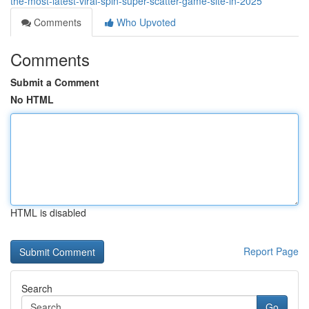
the-most-latest-viral-spin-super-scatter-game-site-in-2025
Comments
Who Upvoted
Comments
Submit a Comment
No HTML
HTML is disabled
Report Page
Search
Go