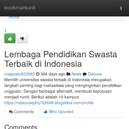
Home
bookmarkunit
Togg
navi
Home
1
Lembaga Pendidikan Swasta
Terbaik di Indonesia
majazatu823585
364 days ago
News
Discuss
Memilih universitas swasta terbaik di Indonesia merupakan
langkah penting bagi mahasiswa yang menginginkan pendidikan
unggulan. Dengan berbagai alternatif, membuat keputusan
menjadi rumit. Berikut adalah 10 kampus
https://rebeccaqdrq762668.blogsidea.com/profile
Comments
Who Upvoted
Comments