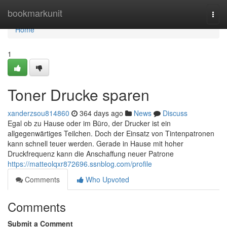
Home
bookmarkunit
Togg
navi
Home
1
Toner Drucke sparen
xanderzsou814860
364 days ago
News
Discuss
Egal ob zu Hause oder im Büro, der Drucker ist ein
allgegenwärtiges Teilchen. Doch der Einsatz von Tintenpatronen
kann schnell teuer werden. Gerade in Hause mit hoher
Druckfrequenz kann die Anschaffung neuer Patrone
https://matteolqxr872696.ssnblog.com/profile
Comments
Who Upvoted
Comments
Submit a Comment