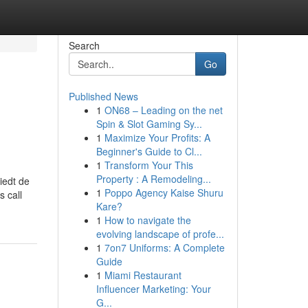
Search
Go
Published News
1
ON68 – Leading on the net
Spin & Slot Gaming Sy...
1
Maximize Your Profits: A
Beginner's Guide to Cl...
1
Transform Your This
Property : A Remodeling...
iedt de
1
Poppo Agency Kaise Shuru
s call
Kare?
1
How to navigate the
evolving landscape of profe...
1
7on7 Uniforms: A Complete
Guide
1
Miami Restaurant
Influencer Marketing: Your
G...