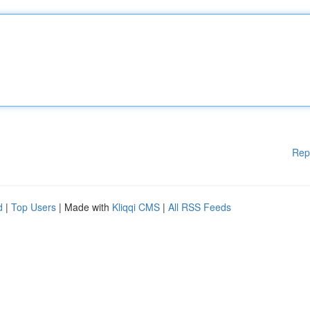
Rep
d
|
Top Users
| Made with
Kliqqi CMS
|
All RSS Feeds