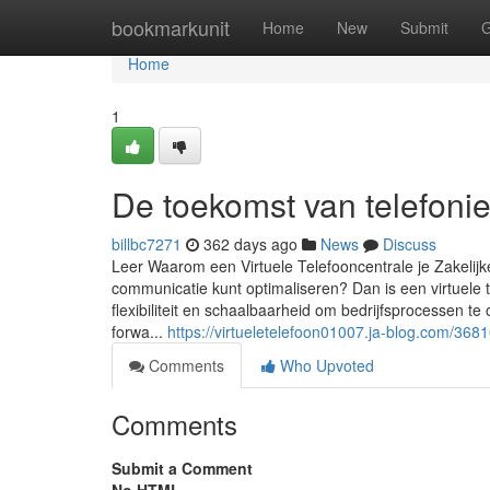
Home
bookmarkunit
Home
New
Submit
G
Home
1
De toekomst van telefonie 
billbc7271
362 days ago
News
Discuss
Leer Waarom een Virtuele Telefooncentrale je Zakelij
communicatie kunt optimaliseren? Dan is een virtuele
flexibiliteit en schaalbaarheid om bedrijfsprocessen t
forwa...
https://virtueletelefoon01007.ja-blog.com/3681
Comments
Who Upvoted
Comments
Submit a Comment