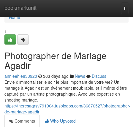
Home
bookmarkunit
Togg
navi
Home
1
Photographer de Mariage
Agadir
annieehle833920
363 days ago
News
Discuss
Envie d'immortaliser le soir le plus important de votre vie? Un
mariage à Agadir est un événement inoubliable, et il mérite d'être
capturé par un artiste photographique. Avec une expertise en
shooting mariage,
https://theresaqrsv791964.tusblogos.com/36876527/photographer-
de-mariage-agadir
Comments
Who Upvoted