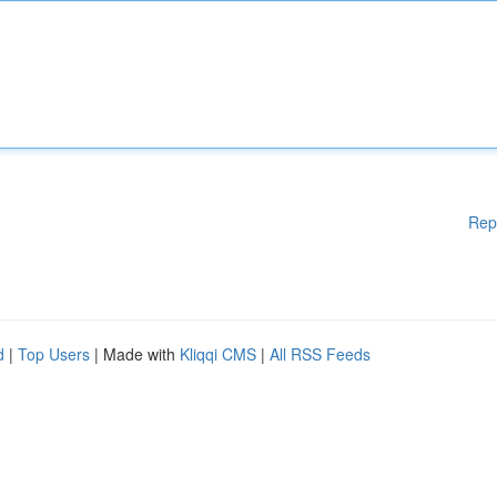
Rep
d
|
Top Users
| Made with
Kliqqi CMS
|
All RSS Feeds