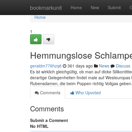
Home
bookmarkunit
Home
New
Submit
G
Home
1
Hemmungslose Schlampe w
geraldm776hzq6
361 days ago
News
Discuss
Es ist wirklich gleichgültig, ob man auf dicke Silikontitt
derartige Gelegenheiten findet male auf Westeuropas 
Rubensdamen, die beim Poppen richtig Vollgas geben.
Comments
Who Upvoted
Comments
Submit a Comment
No HTML