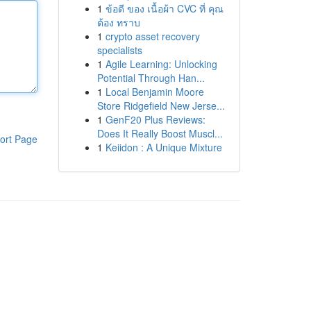
1
ข้อดี ของ เนื้อผ้า CVC ที่ คุณ
ต้อง ทราบ
1
crypto asset recovery
specialists
1
Agile Learning: Unlocking
Potential Through Han...
1
Local Benjamin Moore
Store Ridgefield New Jerse...
1
GenF20 Plus Reviews:
Does It Really Boost Muscl...
ort Page
1
Keiidon : A Unique Mixture