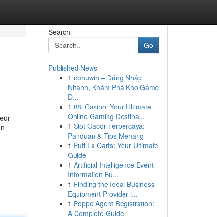
Search
Go
Published News
1
nohuwin – Đăng Nhập
Nhanh, Khám Phá Kho Game
Đ...
1
88i Casino: Your Ultimate
Online Gaming Destina...
leür
1
Slot Gacor Terpercaya:
en
Panduan & Tips Menang
1
Puff La Carts: Your Ultimate
Guide
1
Artificial Intelligence Event
Information Bu...
1
Finding the Ideal Business
Equipment Provider i...
1
Poppo Agent Registration:
A Complete Guide