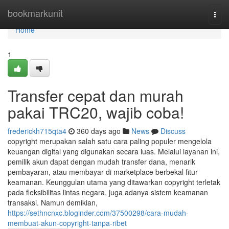
Home
bookmarkunit
Togg
navi
Home
1
Transfer cepat dan murah
pakai TRC20, wajib coba!
frederickh715qta4
360 days ago
News
Discuss
copyright merupakan salah satu cara paling populer mengelola
keuangan digital yang digunakan secara luas. Melalui layanan ini,
pemilik akun dapat dengan mudah transfer dana, menarik
pembayaran, atau membayar di marketplace berbekal fitur
keamanan. Keunggulan utama yang ditawarkan copyright terletak
pada fleksibilitas lintas negara, juga adanya sistem keamanan
transaksi. Namun demikian,
https://sethncnxc.bloginder.com/37500298/cara-mudah-
membuat-akun-copyright-tanpa-ribet