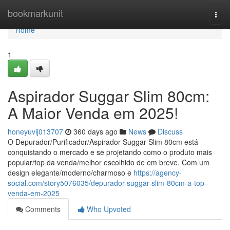
Home
bookmarkunit
Togg
navi
Home
1
Aspirador Suggar Slim 80cm:
A Maior Venda em 2025!
honeyuvij013707
360 days ago
News
Discuss
O Depurador/Purificador/Aspirador Suggar Slim 80cm está
conquistando o mercado e se projetando como o produto mais
popular/top da venda/melhor escolhido de em breve. Com um
design elegante/moderno/charmoso e
https://agency-
social.com/story5076035/depurador-suggar-slim-80cm-a-top-
venda-em-2025
Comments
Who Upvoted